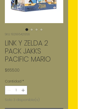
SKU: 192995421356
LINK Y ZELDA 2
PACK JAKKS
PACIFIC MARIO
Precio
$655.00
Cantidad
*
Solo 3 disponible(s)