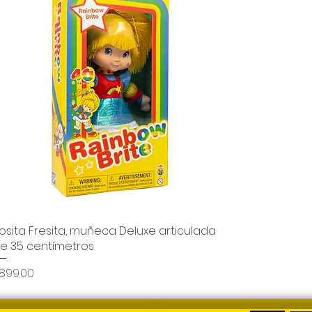
osita Fresita, muñeca Deluxe articulada
Vista rápida
e 35 centímetros
recio
899.00