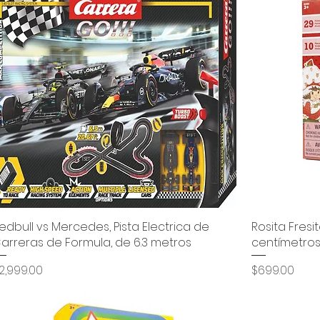
edbull vs Mercedes, Pista Electrica de
Vista rápida
Rosita Fresit
arreras de Formula, de 6.3 metros
centímetros
recio
Precio
2,999.00
$699.00