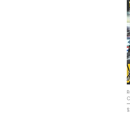
R
C
P
$