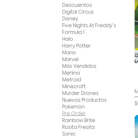
Descuentos
Digital Circus
Disney
Five Nights At Freddy´s
Formula 1
Halo
Harry Potter
Mario
Marvel
Más Vendidos
Merlina
Metroid
Minecraft
M
Murder Drones
Nuevos Productos
P
$
Pokemon
Pre Order
Rainbow Brite
Rosita Fresita
Sonic