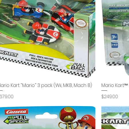
ario Kart "Mario" 3 pack (Wii, MK8, Mach 8)
Vista rápida
Mario Kart™ -
recio
Precio
679.00
$249.00