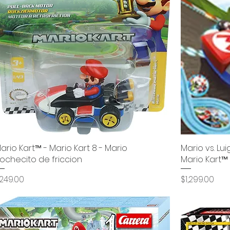
ario Kart™ - Mario Kart 8 - Mario
Vista rápida
Mario vs. Lui
ochecito de friccion
Mario Kart™
recio
Precio
249.00
$1,299.00