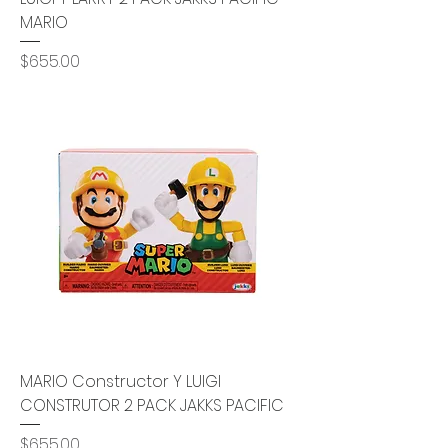
MARIO
Precio
$655.00
MARIO Constructor Y LUIGI
CONSTRUTOR 2 PACK JAKKS PACIFIC
Precio
$655.00