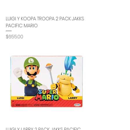
LUIGI Y KOOPA TROOPA 2 PACK JAKKS
PACIFIC MARIO
Precio
$655.00
LUIGI Y LARRY 2 PACK JAKKS PACIFIC