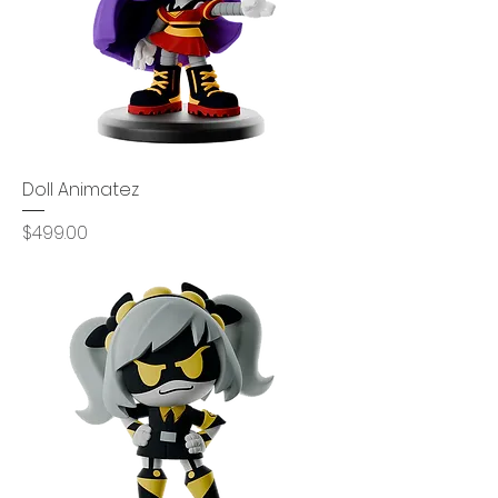
Doll Animatez
Precio
$499.00