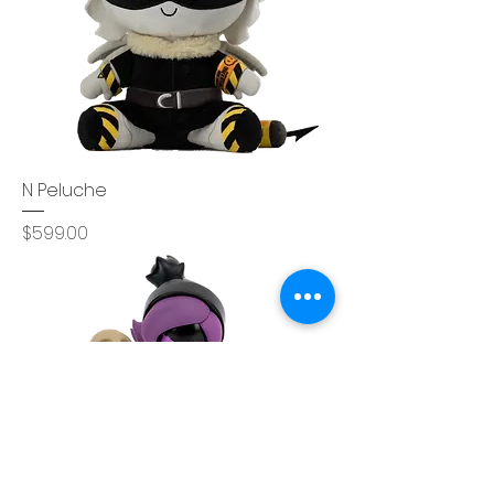
N Peluche
Precio
$599.00