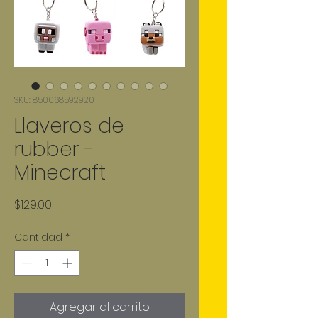
SKU: 850068592920
Llaveros de
rubber -
Minecraft
Precio
$129.00
Cantidad
*
Agregar al carrito