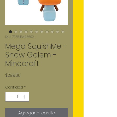
SKU: 796548425602
Mega SquishMe -
Snow Golem -
Minecraft
Precio
$299.00
Cantidad
*
Agregar al carrito