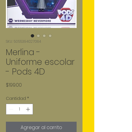
SKU: 5055394027084
Merlina -
Uniforme escolar
- Pods 4D
Precio
$199.00
Cantidad
*
Agregar al carrito